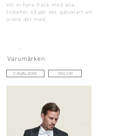
Vill ni hyra frack med alla
tillbehör så går det självklart att
ordna det med.
,-
Varumärken
CAVALIERE
TAILOR