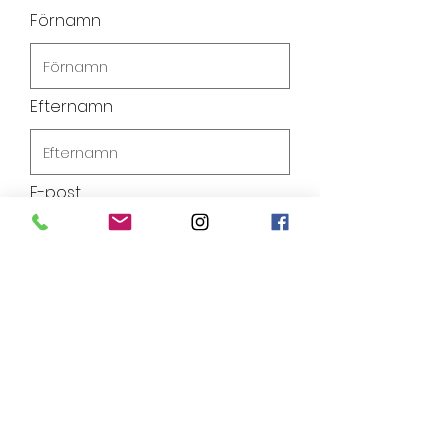
Förnamn
Efternamn
E-post
Telefon
Lämna ett meddelande