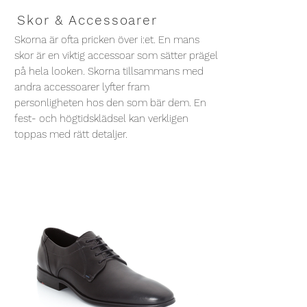
Skor & Accessoarer
Skorna är ofta pricken över i:et. En mans
skor är en viktig accessoar som sätter prägel
på hela looken. Skorna tillsammans med
andra accessoarer lyfter fram
personligheten hos den som bär dem. En
fest- och högtidsklädsel kan verkligen
toppas med rätt detaljer.